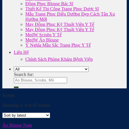
Đồng Phục Blouse Bác Sĩ
Thiết Kế Thi Công Trang Phục Dược Sĩ
Mẫu Trang Phục Điều Dưỡng Đẹp Cách Tân Xu
Hướng Mới
May Đồng Phục Kỹ Thuật Viên Y Tế
May Đồng Phục Kỹ Thuật Viên Y Tế
MedW Scrubs Y Tế
MedW Áo Blouse
Ý Nghĩa Mầu Sắc Trang Phục Y Tế
Liên Hệ
Chính Sách Phòng Khám Bệnh Viện
Search for:
Scrubs
Showing 1–4 of 65 results
Áo Blouse Nam