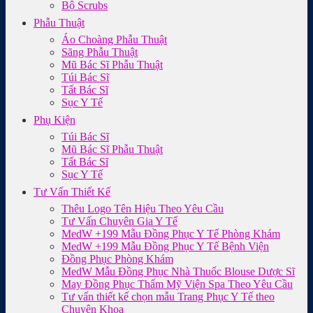
Bộ Scrubs
Phẫu Thuật
Áo Choàng Phẫu Thuật
Săng Phẫu Thuật
Mũ Bác Sĩ Phẫu Thuật
Túi Bác Sĩ
Tất Bác Sĩ
Sục Y Tế
Phụ Kiện
Túi Bác Sĩ
Mũ Bác Sĩ Phẫu Thuật
Tất Bác Sĩ
Sục Y Tế
Tư Vấn Thiết Kế
Thêu Logo Tên Hiệu Theo Yêu Cầu
Tư Vấn Chuyên Gia Y Tế
MedW +199 Mẫu Đồng Phục Y Tế Phòng Khám
MedW +199 Mẫu Đồng Phục Y Tế Bệnh Viện
Đồng Phục Phòng Khám
MedW Mẫu Đồng Phục Nhà Thuốc Blouse Dược Sĩ
May Đồng Phục Thẩm Mỹ Viện Spa Theo Yêu Cầu
Tư vấn thiết kế chọn mẫu Trang Phục Y Tế theo
Chuyên Khoa