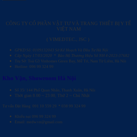
CÔNG TY CỔ PHẦN VẬT TƯ VÀ
TRANG THIẾT BỊ Y TẾ
VIỆT NAM
( VIMEDTEC., JSC )
GPKD Số: 0109132043
Sở Kế Hoạch Và Đầu Tư Hà Nội
Cấp Ngày 17/03/2020 *
Bảo Hộ Thương Hiệu Số NH 4-2023-37682
Trụ Sở:
Toà G3 Vinhomes Green Bay, Mễ Trì, Nam Từ Liêm, Hà Nội
Hotline:
096 99 324 99
Kho Vận, Showroom Hà Nội
Số 35/ 144 Phố Quan Nhân, Thanh Xuân, Hà Nội
Thời gian 8.00 ~ 23.00, Thứ 2 ~ Chủ Nhật
Tư vấn Đặt Hàng
091 10 559 29 * 038 99 324 99
Khiếu nại 096 99 324 99
Email:
medw.vn@gmail.com