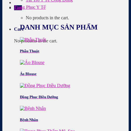
Trang Phục Y Tế
Cart
No products in the cart.
DANH MỤC SẢN PHẨM
Cart
No products in the cart.
Phẫu Thuật
Áo Blouse
Đồng Phục Điều Dưỡng
Bệnh Nhân