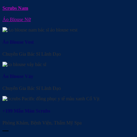
Scrubs Nam
Áo Blouse Nữ
Áo Blouse Vest
Chuyên Gia Bác Sĩ Lãnh Đạo
Áo Blouse Váy
Chuyên Gia Bác Sĩ Lãnh Đạo
+199 Mẫu Màu Scrubs
Phòng Khám, Bệnh Viện, Thẩm Mỹ Spa