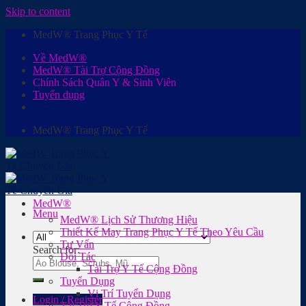
Skip to content
MedW® Trang Phục Y Tế
Về MedW®
MedW® Tài Trợ Cộng Đồng
Chính Sách Quân Y & Sinh Viên
Tuyển dụng
MedW® Trang Phục Y Tế
MedW®
Menu
MedW® Lịch Sử Thương Hiệu
Thiết Kế May Trang Phục Y Tế Theo Yêu Cầu
Tư Vấn
Search for:
Đối Tác
Tài Trợ Y Tế Cộng Đồng
Tuyển Dụng
Vị Trí Tuyển Dụng
Login / Register
Tài Trợ Y Tế Cộng Đồng