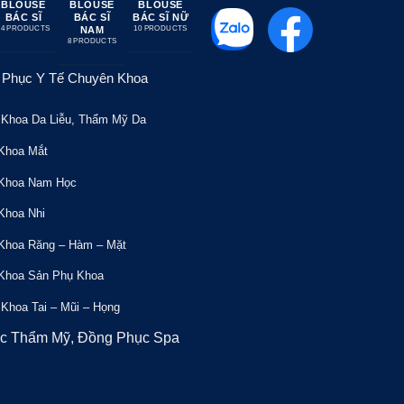
SE
BLOUSE
BLOUSE
BLOUSE
BLOUSE
BLOUSE
BLO
SĨ
BÁC SĨ
BÁC SĨ NỮ
DƯỢC SĨ
DƯỢC SĨ
DƯỢC SĨ
N
NAM
NAM
NỮ
UCTS
10 PRODUCTS
10 PRODUCTS
5 PRO
8 PRODUCTS
7 PRODUCTS
9 PRODUCTS
Phục Y Tế Chuyên Khoa
Khoa Da Liễu, Thẩm Mỹ Da
Khoa Mắt
 Khoa Nam Học
Khoa Nhi
Khoa Răng – Hàm – Mặt
 Khoa Sản Phụ Khoa
Khoa Tai – Mũi – Họng
ục Thẩm Mỹ, Đồng Phục Spa