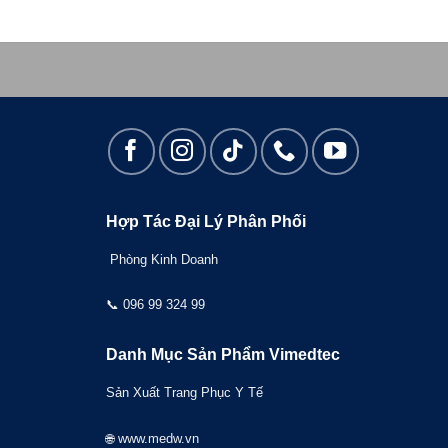
Hợp Tác Đại Lý Phân Phối
Phòng Kinh Doanh
📞
096 99 324 99
Danh Mục Sản Phẩm Vimedtec
Sản Xuất Trang Phục Y Tế
🌐 www.medw.vn
O
ÁO
ÁO
ÁO
BỆNH
CHƯA
Đ