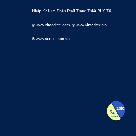
USE
BLOUSE
BLOUSE
BLOUSE
NHÂN
PHÂN LOẠI
PHỤ
AM
NỮ
THÍ NHIỆM
VEST
D
20 PRODUCTS
6 PRODUCTS
DUCTS
12 PRODUCTS
2 PRODUCTS
18 PRODUCTS
96 P
Nhập Khẩu & Phân Phối Trang Thiết Bị Y Tế
🌐 www.vimedtec.com
🌐
www.vimedtec.vn
🌐 www.sonoscape.vn