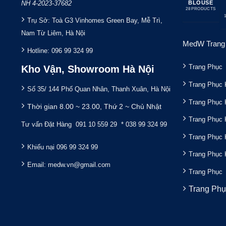
NH 4-2023-37682
BLOUSE
BLOU
BÁC 
28 PRODUCTS
14 PROD
Trụ Sở:
Toà G3 Vinhomes Green Bay, Mễ Trì,
Nam Từ Liêm, Hà Nội
MedW Trang 
Hotline:
096 99 324 99
Trang Phục 
Kho Vận, Showroom Hà Nội
Trang Phục 
Số 35/ 144 Phố Quan Nhân, Thanh Xuân, Hà Nội
Trang Phục
Thời gian 8.00 ~ 23.00, Thứ 2 ~ Chủ Nhật
Trang Phục 
Tư vấn Đặt Hàng
091 10 559 29 * 038 99 324 99
Trang Phục 
Khiếu nại 096 99 324 99
Trang Phục
Email:
medw.vn@gmail.com
Trang Phục 
Trang Ph