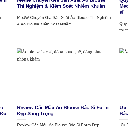
iễm
MedW Chuyên Gia Sản Xuất Áo Blouse
Quy
Thí Nghiệm & Kiểm Soát Nhiễm Khuẩn
Med
sĩ
m
MedW Chuyên Gia Sản Xuất Áo Blouse Thí Nghiệm
Quy 
& Áo Blouse Kiểm Soát Nhiễm
thi 
eo
Review Các Mẫu Áo Blouse Bác Sĩ Form
Ưu 
 Đo
Đẹp Sang Trọng
Bác
Review Các Mẫu Áo Blouse Bác Sĩ Form Đẹp:
Ưu Đ