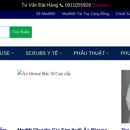
Tư Vấn Đặt Hàng 📞 0911055929
Dismiss
Về MedW®
MedW® Tài Trợ Cộng Đồng
Chính S
OUSE
SCRUBS Y TẾ
PHẪU THUẬT
PHỤ