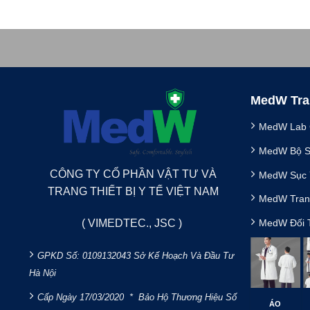
MedW Tra
MedW Lab C
MedW Bộ Sc
CÔNG TY CỔ PHẦN VẬT TƯ VÀ
MedW Sục 
TRANG THIẾT BỊ Y TẾ VIỆT NAM
MedW Tran
MedW Đối 
( VIMEDTEC., JSC )
GPKD Số: 0109132043
Sở Kế Hoạch Và Đầu Tư
Hà Nội
Cấp Ngày 17/03/2020 *
Bảo Hộ Thương Hiệu Số
ÁO
ÁO