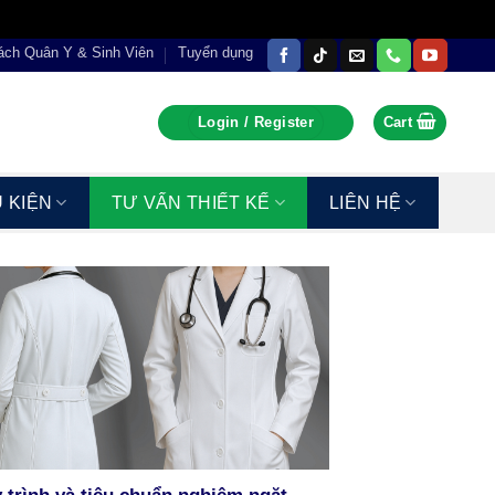
ách Quân Y & Sinh Viên
Tuyển dụng
Login / Register
Cart
 KIỆN
TƯ VẤN THIẾT KẾ
LIÊN HỆ