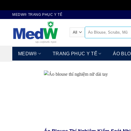
Skip
MEDW® TRANG PHỤC Y TẾ
to
content
Search
for:
MEDW®
TRANG PHỤC Y TẾ
ÁO BL